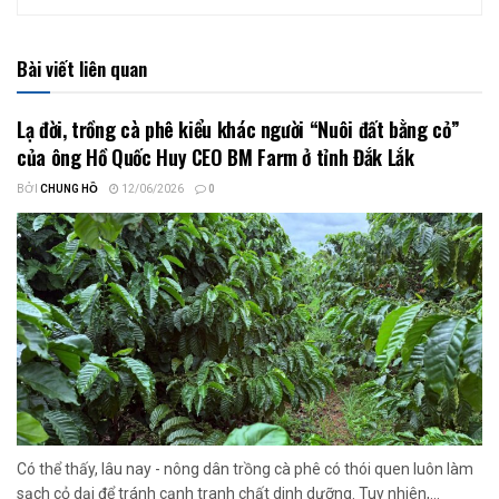
Bài viết liên quan
Lạ đời, trồng cà phê kiểu khác người “Nuôi đất bằng cỏ”
của ông Hồ Quốc Huy CEO BM Farm ở tỉnh Đắk Lắk
BỞI
CHUNG HỒ
12/06/2026
0
Có thể thấy, lâu nay - nông dân trồng cà phê có thói quen luôn làm
sạch cỏ dại để tránh cạnh tranh chất dinh dưỡng. Tuy nhiên,...