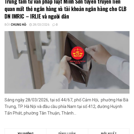
Trung tâm tư vấn pháp luật Minh Sơn tuyên truyền liên
quan mất thẻ ngân hàng và tài khoản ngân hàng cho CLB
DN IMRIC – IRLIE và người dân
BỞI
CHUNG HỒ
28/03/2026
0
Sáng ngày 28/03/2026, tại số 44/67, phố Cảm Hội, phường Hai Bà
Trưng, TP. Hà Nội và đầu cầu phía Nam tại số 412, đường Huỳnh
Tấn Phát, phường Tân Thuận, Thành...
XU HƯỚNG
BÌNH LUẬN
MỚI NHẤT