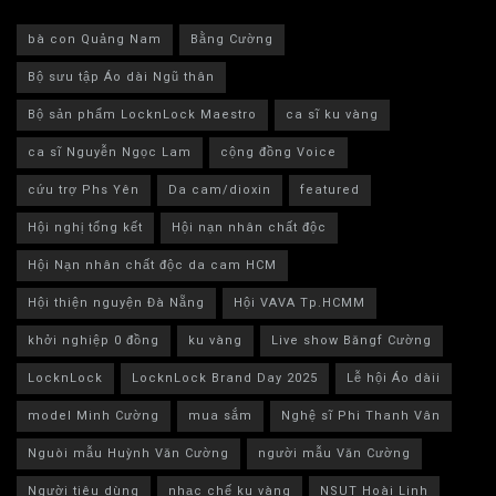
bà con Quảng Nam
Bằng Cường
Bộ sưu tập Áo dài Ngũ thân
Bộ sản phẩm LocknLock Maestro
ca sĩ ku vàng
ca sĩ Nguyễn Ngọc Lam
cộng đồng Voice
cứu trợ Phs Yên
Da cam/dioxin
featured
Hội nghị tổng kết
Hội nạn nhân chất độc
Hội Nạn nhân chất độc da cam HCM
Hội thiện nguyện Đà Nẵng
Hội VAVA Tp.HCMM
khởi nghiệp 0 đồng
ku vàng
Live show Băngf Cường
LocknLock
LocknLock Brand Day 2025
Lễ hội Áo dàii
model Minh Cường
mua sắm
Nghệ sĩ Phi Thanh Vân
Nguòi mẫu Huỳnh Văn Cường
người mẫu Văn Cường
Người tiêu dùng
nhạc chế ku vàng
NSUT Hoài Linh