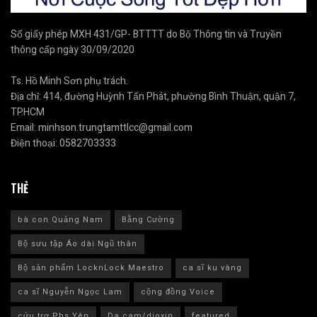
Số giấy phép MXH 431/GP- BTTTT do Bộ Thông tin và Truyền
thông cấp ngày 30/09/2020
Ts. Hồ Minh Sơn phụ trách.
Địa chỉ: 414, đường Huỳnh Tấn Phát, phường Bình Thuận, quận 7,
TP.HCM
Email:
minhson.trungtamttlcc@gmail.com
Điện thoại:
0582703333
THẺ
bà con Quảng Nam
Bằng Cường
Bộ sưu tập Áo dài Ngũ thân
Bộ sản phẩm LocknLock Maestro
ca sĩ ku vàng
ca sĩ Nguyễn Ngọc Lam
cộng đồng Voice
cứu trợ Phs Yên
Da cam/dioxin
featured