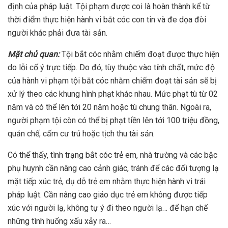
định của pháp luật. Tội phạm được coi là hoàn thành kể từ
thời điểm thực hiện hành vi bắt cóc con tin và đe dọa đòi
người khác phải đưa tài sản.
Mặt chủ quan:
Tội bắt cóc nhằm chiếm đoạt được thực hiện
do lỗi cố ý trực tiếp. Do đó, tùy thuộc vào tính chất, mức độ
của hành vi phạm tội bắt cóc nhằm chiếm đoạt tài sản sẽ bị
xử lý theo các khung hình phạt khác nhau. Mức phạt tù từ 02
năm và có thể lên tới 20 năm hoặc tù chung thân. Ngoài ra,
người phạm tội còn có thể bị phạt tiền lên tới 100 triệu đồng,
quản chế, cấm cư trú hoặc tịch thu tài sản.
Có thể thấy, tình trạng bắt cóc trẻ em, nhà trường và các bậc
phụ huynh cần nâng cao cảnh giác, tránh để các đối tượng lạ
mặt tiếp xúc trẻ, dụ dỗ trẻ em nhằm thực hiện hành vi trái
pháp luật. Cần nâng cao giáo dục trẻ em không được tiếp
xúc với người lạ, không tự ý đi theo người lạ… để hạn chế
những tình huống xấu xảy ra…