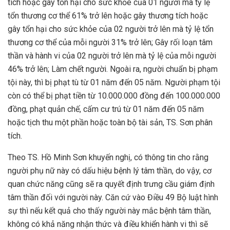
tích hoặc gây tổn hại cho sức khỏe của 01 người mà tỷ lệ
tổn thương cơ thể 61% trở lên hoặc gây thương tích hoặc
gây tổn hại cho sức khỏe của 02 người trở lên mà tỷ lệ tổn
thương cơ thể của mỗi người 31% trở lên; Gây rối loạn tâm
thần và hành vi của 02 người trở lên mà tỷ lệ của mỗi người
46% trở lên; Làm chết người. Ngoài ra, người chuẩn bị phạm
tội này, thì bị phạt tù từ 01 năm đến 05 năm. Người phạm tội
còn có thể bị phạt tiền từ 10.000.000 đồng đến 100.000.000
đồng, phạt quản chế, cấm cư trú từ 01 năm đến 05 năm
hoặc tịch thu một phần hoặc toàn bộ tài sản, TS. Sơn phân
tích.
Theo TS. Hồ Minh Sơn khuyến nghị, có thông tin cho rằng
người phụ nữ này có dấu hiệu bệnh lý tâm thần, do vậy, cơ
quan chức năng cũng sẽ ra quyết định trưng cầu giám định
tâm thần đối với người này. Căn cứ vào Điều 49 Bộ luật hình
sự thì nếu kết quả cho thấy người này mắc bệnh tâm thần,
không có khả năng nhận thức và điều khiển hành vi thì sẽ