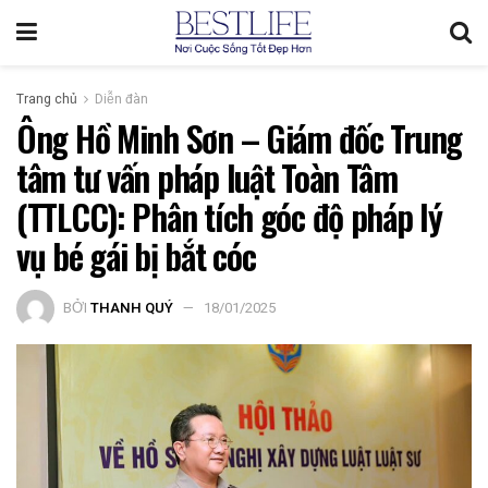
Trang chủ
Diễn đàn
Ông Hồ Minh Sơn – Giám đốc Trung
tâm tư vấn pháp luật Toàn Tâm
(TTLCC): Phân tích góc độ pháp lý
vụ bé gái bị bắt cóc
BỞI
THANH QUÝ
18/01/2025