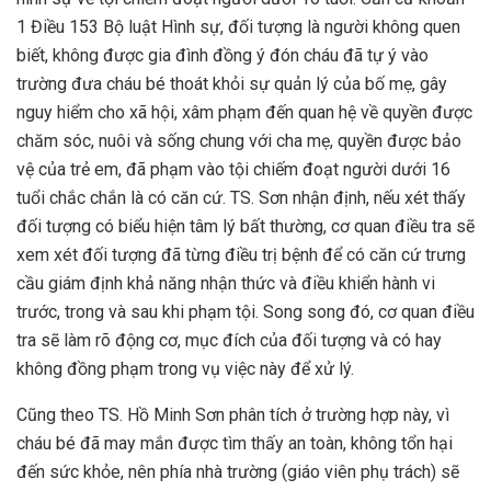
1 Điều 153 Bộ luật Hình sự, đối tượng là người không quen
biết, không được gia đình đồng ý đón cháu đã tự ý vào
trường đưa cháu bé thoát khỏi sự quản lý của bố mẹ, gây
nguy hiểm cho xã hội, xâm phạm đến quan hệ về quyền được
chăm sóc, nuôi và sống chung với cha mẹ, quyền được bảo
vệ của trẻ em, đã phạm vào tội chiếm đoạt người dưới 16
tuổi chắc chắn là có căn cứ. TS. Sơn nhận định, nếu xét thấy
đối tượng có biểu hiện tâm lý bất thường, cơ quan điều tra sẽ
xem xét đối tượng đã từng điều trị bệnh để có căn cứ trưng
cầu giám định khả năng nhận thức và điều khiển hành vi
trước, trong và sau khi phạm tội. Song song đó, cơ quan điều
tra sẽ làm rõ động cơ, mục đích của đối tượng và có hay
không đồng phạm trong vụ việc này để xử lý.
Cũng theo TS. Hồ Minh Sơn phân tích ở trường hợp này, vì
cháu bé đã may mắn được tìm thấy an toàn, không tổn hại
đến sức khỏe, nên phía nhà trường (giáo viên phụ trách) sẽ