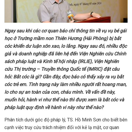
Ngay
sau khi các cơ quan báo chí thông tin về vụ
vụ bé gái
học ở Trường mầm non Thiên Hương (Hải Phòng) bị bắt
cóc khiến dư luận xôn xao, lo lắng
. Ngay sau đó, nhiều độc
giả và doanh nghiệp đã liên hệ đến Viện Nghiên cứu Chính
sách pháp luật và Kinh tế hội nhập (IRLIE), Viện Nghiên
cứu Thị trường – Truyền thông Quốc tế (IMRIC) đặt câu
hỏi:
Bắt cóc là gì? Gần đây, đọc báo có thấy xảy ra vụ bắt
cóc trẻ em. Tình trạng này làm nhiều người rất hoang man,
lo cho sự an toàn của con, cháu mình. Về vấn đề này,
muốn hỏi, hành vi như thế nào thì được xem là bắt cóc và
pháp luật quy định về hành vi này như thế nào?
Phân tích dưới góc độ pháp lý, TS. Hồ Minh Sơn cho biết bên
cạnh việc truy cứu trách nhiệm đối với kẻ lạ mặt, cơ quan