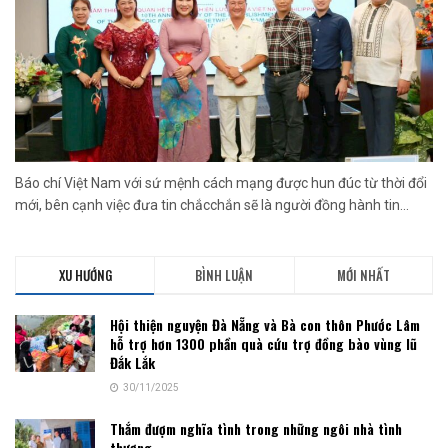
Báo chí Việt Nam với sứ mệnh cách mạng được hun đúc từ thời đổi
mới, bên cạnh việc đưa tin chắcchắn sẽ là người đồng hành tin...
XU HƯỚNG
BÌNH LUẬN
MỚI NHẤT
Hội thiện nguyện Đà Nẵng và Bà con thôn Phước Lâm
hỗ trợ hơn 1300 phần quà cứu trợ đồng bào vùng lũ
Đắk Lắk
30/11/2025
Thắm đượm nghĩa tình trong những ngôi nhà tình
thương