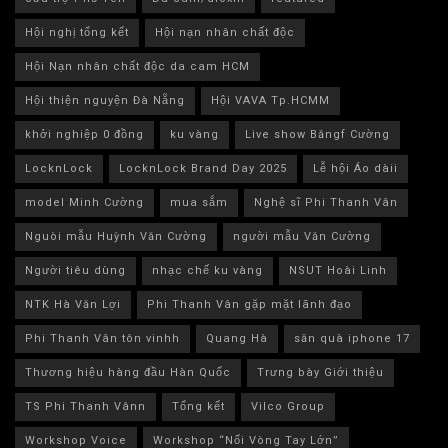
Hội nghị tổng kết
Hội nạn nhân chất độc
Hội Nạn nhân chất độc da cam HCM
Hội thiện nguyện Đà Nẵng
Hội VAVA Tp.HCMM
khởi nghiệp 0 đồng
ku vàng
Live show Băngf Cường
LocknLock
LocknLock Brand Day 2025
Lễ hội Áo dàii
model Minh Cường
mua sắm
Nghệ sĩ Phi Thanh Vân
Nguòi mẫu Huỳnh Văn Cường
người mẫu Văn Cường
Người tiêu dùng
nhạc chế ku vàng
NSUT Hoài Linh
NTK Hà Văn Lợi
Phi Thanh Vân gặp mặt lãnh đạo
Phi Thanh Vân tôn vinhh
Quang Hà
săn quà iphone 17
Thương hiệu hàng đầu Hàn Quốc
Trưng bày Giới thiệu
TS Phi Thanh Vânn
Tổng kết
Vilco Group
Workshop Voice
Workshop “Nối Vòng Tay Lớn”