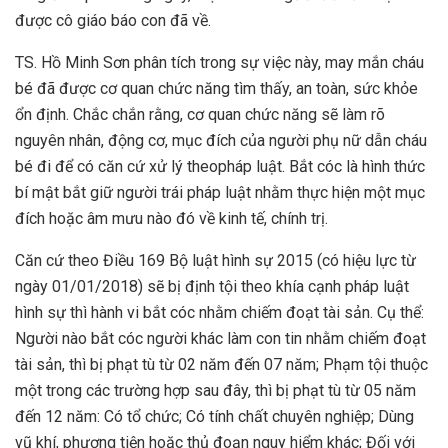
được cô giáo báo con đã về.
TS. Hồ Minh Sơn phân tích trong sự việc này, may mắn cháu
bé đã được cơ quan chức năng tìm thấy, an toàn, sức khỏe
ổn định. Chắc chắn rằng, cơ quan chức năng sẽ làm rõ
nguyên nhân, động cơ, mục đích của người phụ nữ dẫn cháu
bé đi để có căn cứ xử lý theopháp luật. Bắt cóc là hình thức
bí mật bắt giữ người trái pháp luật nhằm thực hiện một mục
đích hoặc âm mưu nào đó về kinh tế, chính trị.
Căn cứ theo Điều 169 Bộ luật hình sự 2015 (có hiệu lực từ
ngày 01/01/2018) sẽ bị định tội theo khía cạnh pháp luật
hình sự thì hành vi bắt cóc nhằm chiếm đoạt tài sản. Cụ thể:
Người nào bắt cóc người khác làm con tin nhằm chiếm đoạt
tài sản, thì bị phạt tù từ 02 năm đến 07 năm; Phạm tội thuộc
một trong các trường hợp sau đây, thì bị phạt tù từ 05 năm
đến 12 năm: Có tổ chức; Có tính chất chuyên nghiệp; Dùng
vũ khí, phương tiện hoặc thủ đoạn nguy hiểm khác; Đối với