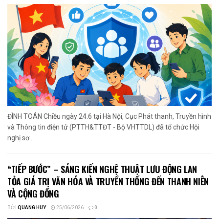
ĐÌNH TOÁN Chiều ngày 24.6 tại Hà Nội, Cục Phát thanh, Truyền hình
và Thông tin điện tử (PTTH&TTĐT - Bộ VHTTDL) đã tổ chức Hội
nghị sơ...
“TIẾP BƯỚC” – SÁNG KIẾN NGHỆ THUẬT LƯU ĐỘNG LAN
TỎA GIÁ TRỊ VĂN HÓA VÀ TRUYỀN THỐNG ĐẾN THANH NIÊN
VÀ CỘNG ĐỒNG
BỞI
QUANG HUY
25/06/2026
0