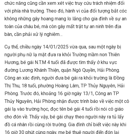
chức năng cũng cần xem xét việc truy cứu trách nhiệm đối
với phía nhà trường. Theo đó, hành vi của đối tượng bắt cóc
không những gây hoang mang lo lắng cho gia đình về sự an
toàn của cháu bé, mà còn gây mất trật tự an ninh trên địa
bàn, cần phải xử lý nghiêm…
Cụ thể, chiều ngày 14/01/2025 vừa qua, sau một ngày bị
người phụ nữ lạ mặt đưa ra khỏi Trường mầm non Thiên
Hương, bé gái N.T.M 4 tuổi đã được tìm thấy ở khu vực
đường Lương Khánh Thiện, quận Ngô Quyền, Hải Phòng.
Công an xác định, người đưa bé gái ra khỏi trường là Đồng
Thị Thu, 18 tuổi, phường Hoàng Lâm, TP Thủy Nguyên, Hải
Phòng. Trước đó, khoảng 16 giờ ngày 13/1, Công an TP
Thủy Nguyên, Hải Phòng nhận được trình báo về việc một cô
gái lạ vào trường học, đọc tên bé gái 4 tuổi rồi nói cô giáo
cho đón về. Thấy vậy, bé gái chạy theo người này ra tủ lấy
đồ cá nhân rồi cùng rời trường. Gia đình chỉ biết việc này khi
16 giờ 30 phút cùng ngày, mẹ bé thuê người đến đón lại