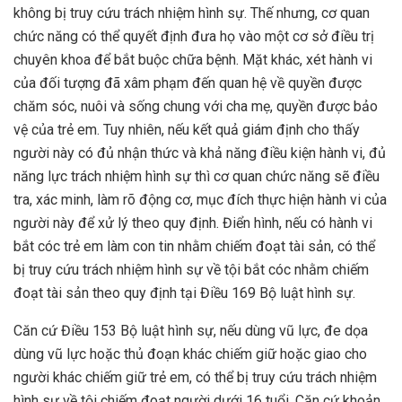
không bị truy cứu trách nhiệm hình sự. Thế nhưng, cơ quan
chức năng có thể quyết định đưa họ vào một cơ sở điều trị
chuyên khoa để bắt buộc chữa bệnh. Mặt khác, xét hành vi
của đối tượng đã xâm phạm đến quan hệ về quyền được
chăm sóc, nuôi và sống chung với cha mẹ, quyền được bảo
vệ của trẻ em. Tuy nhiên, nếu kết quả giám định cho thấy
người này có đủ nhận thức và khả năng điều kiện hành vi, đủ
năng lực trách nhiệm hình sự thì cơ quan chức năng sẽ điều
tra, xác minh, làm rõ động cơ, mục đích thực hiện hành vi của
người này để xử lý theo quy định. Điển hình, nếu có hành vi
bắt cóc trẻ em làm con tin nhằm chiếm đoạt tài sản, có thể
bị truy cứu trách nhiệm hình sự về tội bắt cóc nhằm chiếm
đoạt tài sản theo quy định tại Điều 169 Bộ luật hình sự.
Căn cứ Điều 153 Bộ luật hình sự, nếu dùng vũ lực, đe dọa
dùng vũ lực hoặc thủ đoạn khác chiếm giữ hoặc giao cho
người khác chiếm giữ trẻ em, có thể bị truy cứu trách nhiệm
hình sự về tội chiếm đoạt người dưới 16 tuổi. Căn cứ khoản