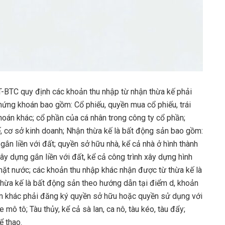
BTC quy định các khoản thu nhập từ nhận thừa kế phải
hứng khoán bao gồm: Cổ phiếu, quyền mua cổ phiếu, trái
khoán khác; cổ phần của cá nhân trong công ty cổ phần;
ế, cơ sở kinh doanh; Nhận thừa kế là bất động sản bao gồm:
ắn liền với đất; quyền sở hữu nhà, kể cả nhà ở hình thành
xây dựng gắn liền với đất, kể cả công trình xây dựng hình
 mặt nước; các khoản thu nhập khác nhận được từ thừa kế là
thừa kế là bất động sản theo hướng dẫn tại điểm d, khoản
 sản khác phải đăng ký quyền sở hữu hoặc quyền sử dụng với
mô tô; Tàu thủy, kể cả sà lan, ca nô, tàu kéo, tàu đẩy;
ể thao.