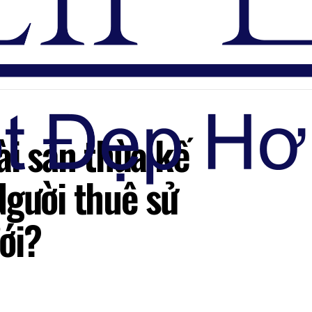
Đăng nhập
ài sản thừa kế
Người thuê sử
đới?