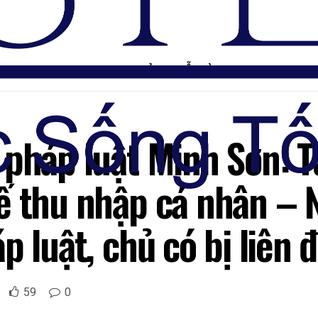
TRANG CHỦ
DIỄN ĐÀN
 pháp luật Minh Sơn: T
ế thu nhập cá nhân – 
p luật, chủ có bị liên 
59
0