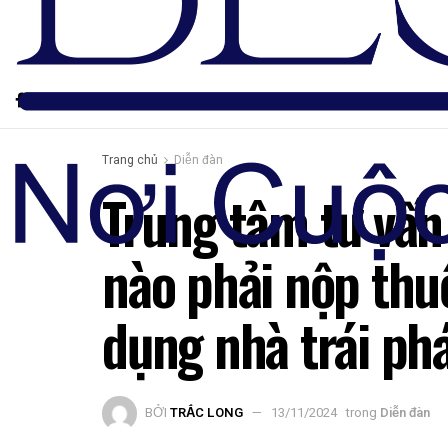
Trang chủ
Diễn đàn
Trung tâm tư vấn
nào phải nộp thu
dụng nhà trái phá
BỞI
TRẮC LONG
13/11/2024
trong
Diễn đàn