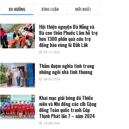
XU HƯỚNG
BÌNH LUẬN
MỚI NHẤT
Hội thiện nguyện Đà Nẵng và
Bà con thôn Phước Lâm hỗ trợ
hơn 1300 phần quà cứu trợ
đồng bào vùng lũ Đắk Lắk
30/11/2025
Thắm đượm nghĩa tình trong
những ngôi nhà tình thương
08/09/2024
Khai mạc giải bóng đá Thiếu
niên và Nhi đồng các clb Cộng
đồng Toàn quốc tranh Cúp
Thịnh Phát lần 7 – năm 2024
14/08/2024