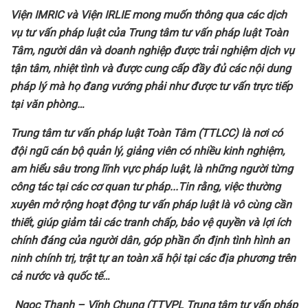
Viện
IMRIC và Viện IRLIE mong muốn
t
hông qua các dịch
vụ
tư vấn pháp luật của
Trung tâm tư vấn pháp luật Toàn
Tâm
,
người dân và doanh nghiệp
được trải nghiệm
dịch vụ
tận tâm, nhiệt tình và được cung cấp đầy đủ các nội dung
pháp lý mà họ đang vướng phải như được tư vấn trực tiếp
tại văn phòng…
T
rung tâm
t
ư vấn pháp luậ
t Toàn Tâm (TTLCC)
là
nơi có
đội ngũ cán bộ quản lý, giảng viên có nhiều kinh nghiệm,
am hiểu sâu trong lĩnh vực pháp luật, là những người từng
công tác tại các cơ quan tư pháp
..
.Tin
rằng
, việc thường
xuyên
mở rộng hoạt động tư vấn pháp luật là vô cùng cần
thiết, giúp giảm tải các tranh chấp, bảo vệ quyền và lợi ích
chính đáng của người dân, góp phần ổn định tình hình an
ninh chính trị, trật tự an toàn xã hội tại
các địa phương trên
cả nước và quốc tế
…
Ngọc Thạnh – Vĩnh Chung (TTVPL Trung tâm tư vấn pháp