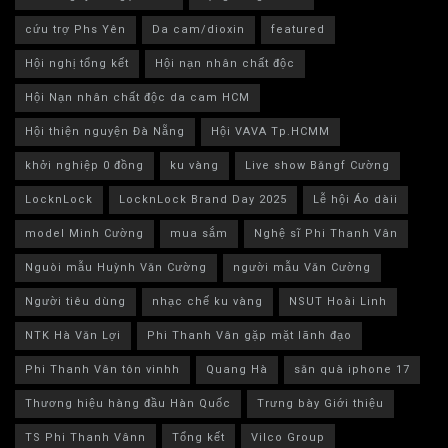
cứu trợ Phs Yên
Da cam/dioxin
featured
Hội nghị tổng kết
Hội nạn nhân chất độc
Hội Nạn nhân chất độc da cam HCM
Hội thiện nguyện Đà Nẵng
Hội VAVA Tp.HCMM
khởi nghiệp 0 đồng
ku vàng
Live show Băngf Cường
LocknLock
LocknLock Brand Day 2025
Lễ hội Áo dàii
model Minh Cường
mua sắm
Nghệ sĩ Phi Thanh Vân
Nguòi mẫu Huỳnh Văn Cường
người mẫu Văn Cường
Người tiêu dùng
nhạc chế ku vàng
NSUT Hoài Linh
NTK Hà Văn Lợi
Phi Thanh Vân gặp mặt lãnh đạo
Phi Thanh Vân tôn vinhh
Quang Hà
săn quà iphone 17
Thương hiệu hàng đầu Hàn Quốc
Trưng bày Giới thiệu
TS Phi Thanh Vânn
Tổng kết
Vilco Group