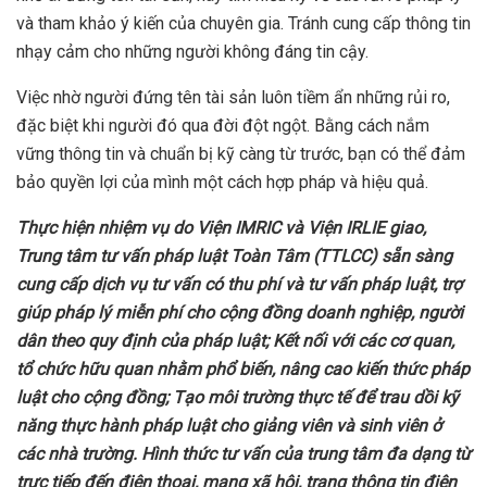
và tham khảo ý kiến của chuyên gia. Tránh cung cấp thông tin
nhạy cảm cho những người không đáng tin cậy.
Việc nhờ người đứng tên tài sản luôn tiềm ẩn những rủi ro,
đặc biệt khi người đó qua đời đột ngột. Bằng cách nắm
vững thông tin và chuẩn bị kỹ càng từ trước, bạn có thể đảm
bảo quyền lợi của mình một cách hợp pháp và hiệu quả.
Thực
hiện nhiệm vụ do Viện IMRIC và Viện IRLIE giao,
Trung tâm tư vấn pháp luật Toàn Tâm (TTLCC) sẵn sàng
c
ung cấp dịch vụ tư vấn có thu phí và tư vấn pháp luật, trợ
giúp pháp lý miễn phí cho cộng đồng doanh
nghiệp, người
dân
theo quy định của pháp luật; Kết nối với các cơ quan,
tổ chức hữu quan nhằm phổ biến, nâng cao kiến thức pháp
luật cho cộng đồng; Tạo môi trường thực tế để trau dồi kỹ
năng thực hành pháp luật cho giảng viên và sinh viên
ở
các
nhà trường. Hình thức tư vấn của trung tâm đa dạng từ
trực tiếp
đến
điện thoại, mạng xã hội, trang thông tin điện