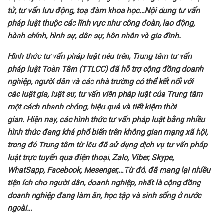
tử, tư vấn lưu động
, toạ đàm khoa học
…Nội dung tư vấn
pháp luật thuộc các lĩnh vực như công đoàn, lao động,
hành chính, hình sự, dân sự, hôn nhân và gia đình.
Hình thức tư
vấn pháp luật nêu trên, Trung tâm tư vấn
pháp luật Toàn Tâm (TTLCC)
đã hỗ
trợ cộng đồng doanh
nghiệp, người dân và các nhà trường
có thể kết nối với
các luật
gia,
luật sư
,
tư vấn viên
pháp
luật
của Trung
tâm
một cách nhanh chóng, hiệu quả và tiết kiệm thời
gian.
Hiện nay
,
các hình thức
tư vấn pháp luật bằng
nhiều
hình thức
đang khá phổ biến trên
không gian mạng xã hội
,
trong đó Trung
tâm từ lâu đã sử dụng
dịch vụ
tư vấn pháp
luật trực tuyến
qua điện thoại,
Zalo, Viber, Skype,
WhatSapp, Facebook, Mesenger
,…Từ
đó,
đã mang lại nhiều
tiện ích cho người
dân, doanh nghiệp, nhất là cộng đồng
doanh nghiệp đang làm ăn, học tập và sinh sống ở nước
ngoài…