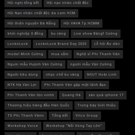
Hội nghị tổng kết
Hội nạn nhân chất độc
Hội Nạn nhân chất độc da cam HCM
Hội thiện nguyện Đà Nẵng
Hội VAVA Tp.HCMM
khởi nghiệp 0 đồng
ku vàng
Live show Băngf Cường
LocknLock
LocknLock Brand Day 2025
Lễ hội Áo dàii
model Minh Cường
mua sắm
Nghệ sĩ Phi Thanh Vân
Nguòi mẫu Huỳnh Văn Cường
người mẫu Văn Cường
Người tiêu dùng
nhạc chế ku vàng
NSUT Hoài Linh
NTK Hà Văn Lợi
Phi Thanh Vân gặp mặt lãnh đạo
Phi Thanh Vân tôn vinhh
Quang Hà
săn quà iphone 17
Thương hiệu hàng đầu Hàn Quốc
Trưng bày Giới thiệu
TS Phi Thanh Vânn
Tổng kết
Vilco Group
Workshop Voice
Workshop “Nối Vòng Tay Lớn”