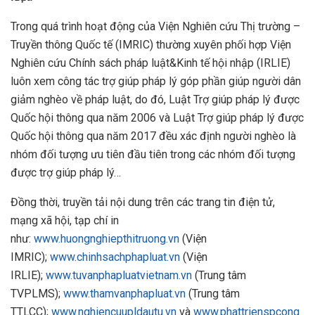
Trong quá trình hoạt động của Viện Nghiên cứu Thị trường –
Truyền thông Quốc tế (IMRIC) thường xuyên phối hợp Viện
Nghiên cứu Chính sách pháp luật&Kinh tế hội nhập (IRLIE)
luôn xem công tác trợ giúp pháp lý góp phần giúp người dân
giảm nghèo về pháp luật, do đó, Luật Trợ giúp pháp lý được
Quốc hội thông qua năm 2006 và Luật Trợ giúp pháp lý được
Quốc hội thông qua năm 2017 đều xác định người nghèo là
nhóm đối tượng ưu tiên đầu tiên trong các nhóm đối tượng
được trợ giúp pháp lý…
Đồng thời, truyền tải nội dung trên các trang tin điện tử,
mạng xã hội, tạp chí in
như:
www.huongnghiepthitruong.vn
(Viện
IMRIC);
www.chinhsachphapluat.vn
(Viện
IRLIE);
www.tuvanphapluatvietnam.vn
(Trung tâm
TVPLMS);
www.thamvanphapluat.vn
(Trung tâm
TTLCC);
www.nghiencuupldautu.vn
và
www.phattrienspcong