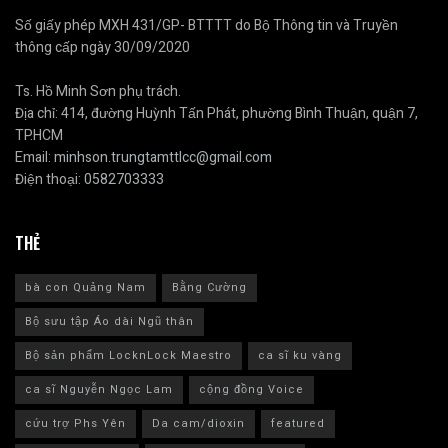
Số giấy phép MXH 431/GP- BTTTT do Bộ Thông tin và Truyền
thông cấp ngày 30/09/2020
Ts. Hồ Minh Sơn phụ trách.
Địa chỉ: 414, đường Huỳnh Tấn Phát, phường Bình Thuận, quận 7,
TP.HCM
Email:
minhson.trungtamttlcc@gmail.com
Điện thoại:
0582703333
THẺ
bà con Quảng Nam
Bằng Cường
Bộ sưu tập Áo dài Ngũ thân
Bộ sản phẩm LocknLock Maestro
ca sĩ ku vàng
ca sĩ Nguyễn Ngọc Lam
cộng đồng Voice
cứu trợ Phs Yên
Da cam/dioxin
featured