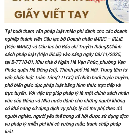
Tại
buổi tham vấn pháp luật miễn phí dành cho các doanh
nghiệp thành viên Câu lạc bộ Doanh nhân IMRIC – IRLIE
(Viện IMRIC) và Câu lạc bộ Báo chí Truyền thông&Chính
sách pháp luật (Viện IRLIE)
vào sáng ngày
03
/1
1
/2025,
tại
B-TT10-01, Khu nhà ở Ngân Hà Vạn Phúc, phường Vạn
Phúc, quận Hà Đông
(cũ), Thành phố Hà Nội. Trung tâm tư
vấn pháp luật Toàn
Tâm(TTLCC) tổ chức buổi tuyên
truyền,
phổ biến giáo dục pháp luật bằng hình thức trực tiếp và
trực tuyến.
Với
việc trợ giúp pháp lý là một chính sách nhân
văn của Đảng và Nhà nước dành cho những người không
có khả năng sử dụng dịch vụ pháp lý có thu phí, theo đó
người nghèo, người yếu thế trong xã hội được sử dụng dịch
vụ pháp lý miễn phí khi có vướng mắc, tranh chấp pháp
luật.