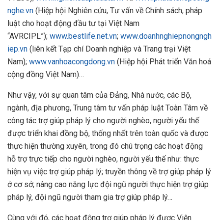
nghe.vn
(Hiệp hội Nghiên cứu, Tư vấn về Chính sách, pháp
luật cho hoạt động đầu tư tại Việt Nam
“AVRCIPL”);
www.bestlife.net.vn
;
www.doanhnghiepnongngh
iep.vn
(liên kết Tạp chí Doanh nghiệp và Trang trại Việt
Nam);
www.vanhoacongdong.vn
(Hiệp hội Phát triển Văn hoá
cộng đồng Việt Nam)…
Như vậy, với sự quan tâm của Đảng, Nhà nước, các Bộ,
ngành, địa phương, Trung tâm tư vấn pháp luật Toàn Tâm về
công tác trợ giúp pháp lý cho người nghèo, người yếu thế
được triển khai đồng bộ, thống nhất trên toàn quốc và được
thực hiện thường xuyên, trong đó chú trọng các hoạt động
hỗ trợ trực tiếp cho người nghèo, người yếu thế như: thực
hiện vụ việc trợ giúp pháp lý; truyền thông về trợ giúp pháp lý
ở cơ sở; nâng cao năng lực đội ngũ người thực hiện trợ giúp
pháp lý, đội ngũ người tham gia trợ giúp pháp lý…
Cùng với đó, các hoạt động trợ giúp pháp lý được Viện