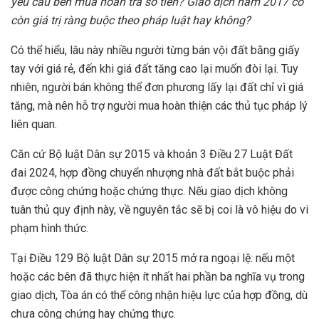
yêu cầu bên mua hoàn trả số tiền? Giao dịch năm 2017 có
còn giá trị ràng buộc theo pháp luật hay không
?
Có thể hiểu, lâu này nhiều người từng bán vội đất bằng giấy
tay với giá rẻ, đến khi giá đất tăng cao lại muốn đòi lại. Tuy
nhiên, người bán không thể đơn phương lấy lại đất chỉ vì giá
tăng, mà nên hỗ trợ người mua hoàn thiện các thủ tục pháp lý
liên quan.
Căn cứ Bộ luật Dân sự 2015 và khoản 3 Điều 27 Luật Đất
đai 2024, hợp đồng chuyển nhượng nhà đất bắt buộc phải
được công chứng hoặc chứng thực. Nếu giao dịch không
tuân thủ quy định này, về nguyên tắc sẽ bị coi là vô hiệu do vi
phạm hình thức.
Tại Điều 129 Bộ luật Dân sự 2015 mở ra ngoại lệ: nếu một
hoặc các bên đã thực hiện ít nhất hai phần ba nghĩa vụ trong
giao dịch, Tòa án có thể công nhận hiệu lực của hợp đồng, dù
chưa công chứng hay chứng thực.