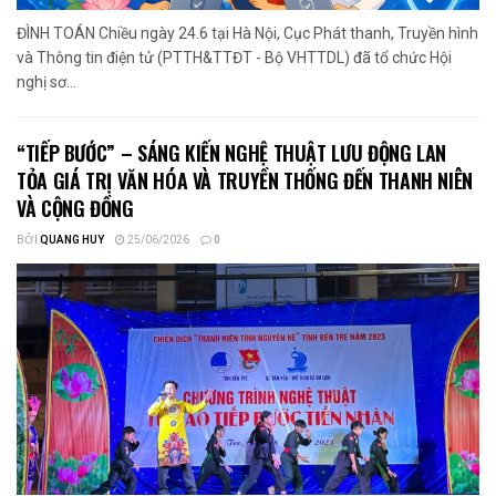
ĐÌNH TOÁN Chiều ngày 24.6 tại Hà Nội, Cục Phát thanh, Truyền hình
và Thông tin điện tử (PTTH&TTĐT - Bộ VHTTDL) đã tổ chức Hội
nghị sơ...
“TIẾP BƯỚC” – SÁNG KIẾN NGHỆ THUẬT LƯU ĐỘNG LAN
TỎA GIÁ TRỊ VĂN HÓA VÀ TRUYỀN THỐNG ĐẾN THANH NIÊN
VÀ CỘNG ĐỒNG
BỞI
QUANG HUY
25/06/2026
0