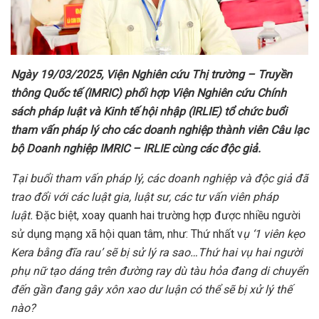
Ngày 19/03/2025, Viện Nghiên cứu Thị trường – Truyền
thông Quốc tế (IMRIC) phối hợp Viện Nghiên cứu Chính
sách pháp luật và Kinh tế hội nhập (IRLIE) tổ chức buổi
tham vấn pháp lý cho các doanh nghiệp thành viên Câu lạc
bộ Doanh nghiệp IMRIC – IRLIE cùng các độc giả.
Tại
buổi tham vấn pháp lý, các doanh nghiệp và độc giả đã
trao đổi với các luật gia, luật sư, các tư vấn viên pháp
luật.
Đặc biệt, xoay quanh hai trường hợp được nhiều người
sử dụng mạng xã hội quan tâm, như: Thứ nhất v
ụ ‘1 viên kẹo
Kera bằng đĩa rau’
sẽ bị sử lý ra sao
…Thứ
hai
vụ hai người
phụ nữ tạo dáng trên đường ray dù tàu hỏa đang di chuyển
đến gần đang gây xôn xao dư luận có thể sẽ bị xử lý thế
nào?