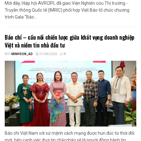
Mới đây, Hiệp hội AVRCIPL đã giao Viện Nghiên cứu Thị trường -
Truyền thông Quốc tế (IMRIC) phối hợp Việt Báo tổ chức chương
trình Gala “Báo...
Báo chí – cầu nối chiến lược giữa khát vọng doanh nghiệp
Việt và niềm tin nhà đầu tư
BỞI
MINHSON_AD
21/06/2026
0
Báo chí Việt Nam với sứ mệnh cách mạng được hun đúc từ thời đổi
mới, bên cạnh việc đưa tin chắcchắn sẽ là người đồng hành tin...