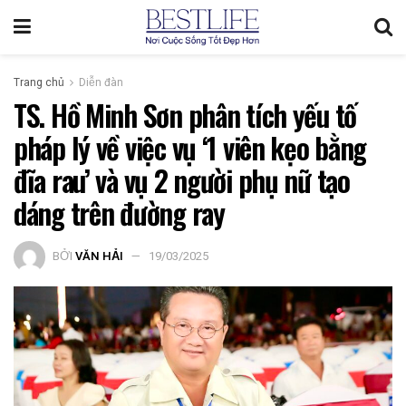
Trang chủ
Diễn đàn
TS. Hồ Minh Sơn phân tích yếu tố
pháp lý về việc vụ ‘1 viên kẹo bằng
đĩa rau’ và vụ 2 người phụ nữ tạo
dáng trên đường ray
BỞI
VĂN HẢI
19/03/2025