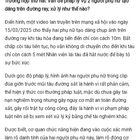
Trường
hợp thứ hai:
Vấn đề pháp lý vụ 2 người phụ nữ tạo
dáng trên đường ray
, xử lý như thế nào?
Điển hình, một video lan truyền trên mạng xã hội vào ngày
15/03/2025 cho thấy hai phụ nữ tạo dáng chụp ảnh trên
đường ray khi tàu hỏa đang tiến đến chỉ còn cách 10m. Bất
chấp còi tàu liên tục, họ vẫn không di chuyển cho đến khi tàu
chỉ còn cách 5 mét.Nhân viên lái tàu đã hắt nước để bày tỏ
sự bức xúc.
Dưới góc độ pháp lý, hình ảnh hai người phụ nữ trong clip
đùa giỡn trước mũi tàu đường sắt là hành vi rất phản cảm,
thể hiện ý thức coi thường pháp luật, mặc dù chưa gây tai
nạn nghiêm trọng nhưng gây nguy cơ mất an toàn đường
sắt, gây rối trật tự công cộng, đây là hành vi vi phạm pháp
luật nên sẽ bị xem xét xử lý kỷ bằng chế tài nghiêm khắc.
Được biết, cơ quan chức năng hiện đang vào cuộc xác minh
làm rõ danh tính của hai người phụ nữ này, làm rõ động cơ