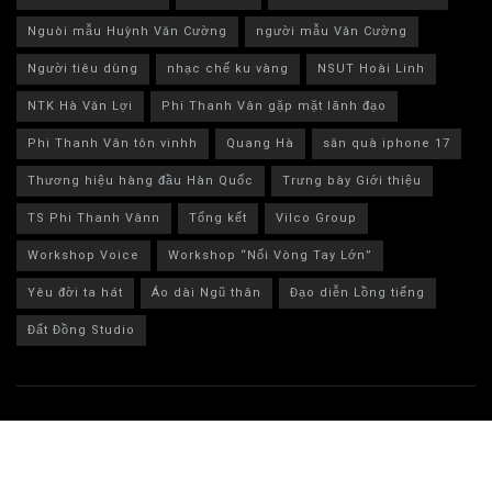
Nguòi mẫu Huỳnh Văn Cường
người mẫu Văn Cường
Người tiêu dùng
nhạc chế ku vàng
NSUT Hoài Linh
NTK Hà Văn Lợi
Phi Thanh Vân gặp mặt lãnh đạo
Phi Thanh Vân tôn vinhh
Quang Hà
săn quà iphone 17
Thương hiệu hàng đầu Hàn Quốc
Trưng bày Giới thiệu
TS Phi Thanh Vânn
Tổng kết
Vilco Group
Workshop Voice
Workshop “Nối Vòng Tay Lớn”
Yêu đời ta hát
Áo dài Ngũ thân
Đạo diễn Lồng tiếng
Đất Đồng Studio
© 2024 Bestlife MXH - bestlife.net.vn