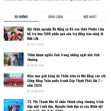
XU HƯỚNG
BÌNH LUẬN
MỚI NHẤT
Hội thiện nguyện Đà Nẵng và Bà con thôn Phước Lâm
hỗ trợ hơn 1300 phần quà cứu trợ đồng bào vùng lũ
Đắk Lắk
30/11/2025
Thắm đượm nghĩa tình trong những ngôi nhà tình
thương
08/09/2024
Khai mạc giải bóng đá Thiếu niên và Nhi đồng các clb
Cộng đồng Toàn quốc tranh Cúp Thịnh Phát lần 7 –
năm 2024
14/08/2024
TS. Phi Thanh Vân tổ chức thành công chương trình
Gặp mặt Lãnh đạo, Nguyên lãnh đạo và các Nhân vật
tiêu biểu đầu Xuân 2026