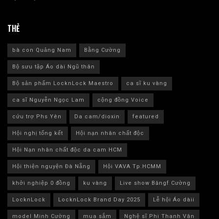
THẺ
bà con Quảng Nam
Bằng Cường
Bộ sưu tập Áo dài Ngũ thân
Bộ sản phẩm LocknLock Maestro
ca sĩ ku vàng
ca sĩ Nguyễn Ngọc Lam
cộng đồng Voice
cứu trợ Phs Yên
Da cam/dioxin
featured
Hội nghị tổng kết
Hội nạn nhân chất độc
Hội Nạn nhân chất độc da cam HCM
Hội thiện nguyện Đà Nẵng
Hội VAVA Tp.HCMM
khởi nghiệp 0 đồng
ku vàng
Live show Băngf Cường
LocknLock
LocknLock Brand Day 2025
Lễ hội Áo dàii
model Minh Cường
mua sắm
Nghệ sĩ Phi Thanh Vân