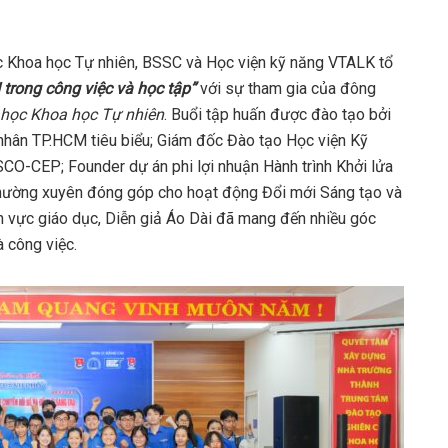
c Khoa học Tự nhiên, BSSC và Học viện kỹ năng VTALK tổ
 trong công việc và học tập”
với sự tham gia của đông
i học Khoa học Tự nhiên
. Buổi tập huấn được đào tạo bởi
nhân TP.HCM tiêu biểu; Giám đốc Đào tạo Học viện Kỹ
CO-CEP; Founder dự án phi lợi nhuận Hành trình Khởi lửa
 thường xuyên đóng góp cho hoạt động Đổi mới Sáng tạo và
nh vực giáo dục, Diễn giả Áo Dài đã mang đến nhiều góc
 công việc.