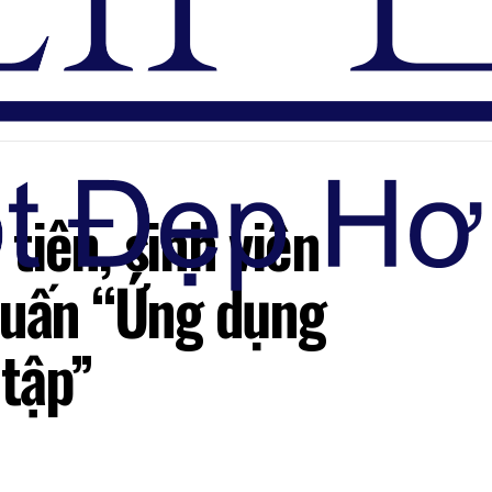
Đăng nhập
iên, sinh viên
huấn “Ứng dụng
 tập”