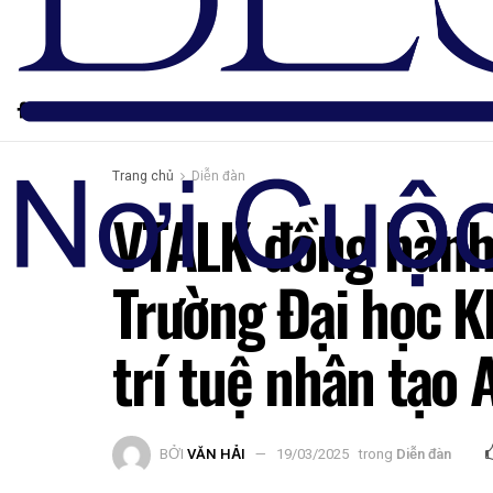
Trang chủ
Diễn đàn
VTALK đồng hành 
Trường Đại học K
trí tuệ nhân tạo 
BỞI
VĂN HẢI
19/03/2025
trong
Diễn đàn