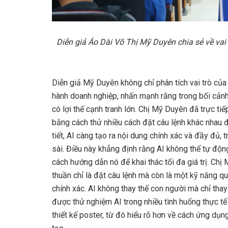
Diễn giả Áo Dài Võ Thị Mỹ Duyên chia sẻ về vai
Diễn giả Mỹ Duyên không chỉ phân tích vai trò của 
hành doanh nghiệp, nhấn mạnh rằng trong bối cảnh 
có lợi thế cạnh tranh lớn. Chị Mỹ Duyên đã trực t
bằng cách thử nhiều cách đặt câu lệnh khác nhau đ
tiết, AI càng tạo ra nội dung chính xác và đầy đủ,
sài. Điều này khẳng định rằng AI không thể tự độn
cách hướng dẫn nó để khai thác tối đa giá trị. C
thuần chỉ là đặt câu lệnh mà còn là một kỹ năng qu
chính xác. AI không thay thế con người mà chỉ thay
được thử nghiệm AI trong nhiều tình huống thực tế
thiết kế poster, từ đó hiểu rõ hơn về cách ứng dụ