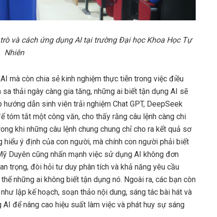
 trò và cách ứng dụng AI tại trường Đại học Khoa Học Tự
Nhiên
AI mà còn chia sẻ kinh nghiệm thực tiễn trong việc điều
sa thải ngày càng gia tăng, những ai biết tận dụng AI sẽ
iếp hướng dẫn sinh viên trải nghiệm Chat GPT, DeepSeek
ể tóm tắt một công văn, cho thấy rằng câu lệnh càng chi
 trong khi những câu lệnh chung chung chỉ cho ra kết quả sơ
g hiểu ý định của con người, mà chính con người phải biết
hị Mỹ Duyên cũng nhấn mạnh việc sử dụng AI không đơn
an trọng, đòi hỏi tư duy phân tích và khả năng yêu cầu
 thế những ai không biết tận dụng nó. Ngoài ra, các bạn còn
 như lập kế hoạch, soạn thảo nội dung, sáng tác bài hát và
ng AI để nâng cao hiệu suất làm việc và phát huy sự sáng