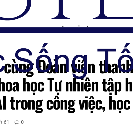
TRANG CHỦ
DIỄN ĐÀN
cùng Đoàn viên thanh t
hoa học Tự nhiên tập 
AI trong công việc, học
61
0