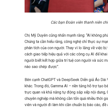
Các bạn Đoàn viên thanh niên chi
Chị Mỹ Duyên cũng nhấn mạnh rằng: “AI không phải
Chúng ta cần hiểu rằng, công nghệ chỉ thực sự mạ
phân tích của con người. Thay vì lo lắng về việc bị
cách giao tiếp hiệu quả với các công cụ AI để khai
người biết kết hợp giữa trí tuệ con người và sức 
nào sao chép được”.
Bên cạnh ChatGPT và DeepSeek Diễn giả Áo Dài Võ
khác. Trong đó, Gamma AI – nền tảng hỗ trợ tạo bài
trực quan và khả năng tự động sắp xếp nội dung, 
chuyên nghiệp mà không cần tốn quá nhiều thời gia
viên và người đi làm khi cần chuẩn bị báo cáo, đề