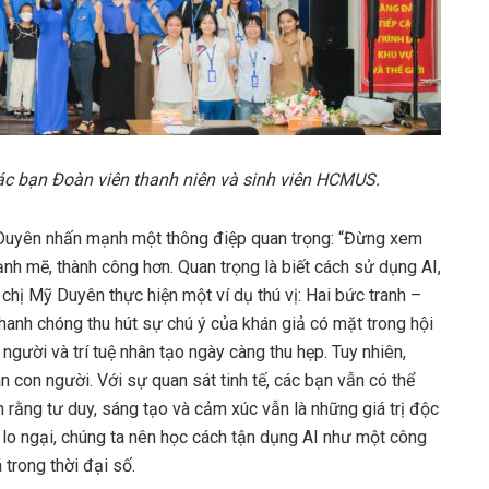
ác bạn Đoàn viên thanh niên và sinh viên HCMUS.
 Duyên nhấn mạnh một thông điệp quan trọng: “Đừng xem
mạnh mẽ, thành công hơn. Quan trọng là biết cách sử dụng AI,
 chị Mỹ Duyên thực hiện một ví dụ thú vị: Hai bức tranh –
nhanh chóng thu hút sự chú ý của khán giả có mặt trong hội
người và trí tuệ nhân tạo ngày càng thu hẹp. Tuy nhiên,
n con người. Với sự quan sát tinh tế, các bạn vẫn có thể
h rằng tư duy, sáng tạo và cảm xúc vẫn là những giá trị độc
ì lo ngại, chúng ta nên học cách tận dụng AI như một công
 trong thời đại số.