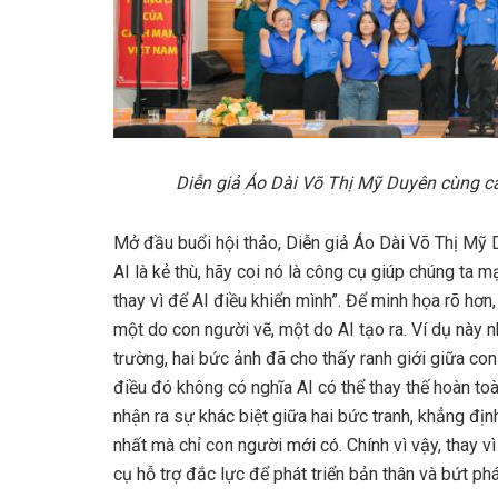
Diễn giả Áo Dài Võ Thị Mỹ Duyên cùng c
Mở đầu buổi hội thảo, Diễn giả Áo Dài Võ Thị Mỹ
AI là kẻ thù, hãy coi nó là công cụ giúp chúng ta 
thay vì để AI điều khiển mình”. Để minh họa rõ hơn,
một do con người vẽ, một do AI tạo ra. Ví dụ này 
trường, hai bức ảnh đã cho thấy ranh giới giữa con 
điều đó không có nghĩa AI có thể thay thế hoàn toà
nhận ra sự khác biệt giữa hai bức tranh, khẳng địn
nhất mà chỉ con người mới có. Chính vì vậy, thay v
cụ hỗ trợ đắc lực để phát triển bản thân và bứt phá