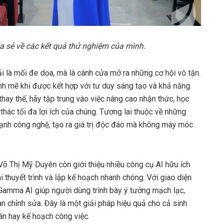
a sẻ về các kết quả thử nghiệm của mình.
 là mối đe dọa, mà là cánh cửa mở ra những cơ hội vô tận.
nh mẽ khi được kết hợp với tư duy sáng tạo và khả năng
 thay thế, hãy tập trung vào việc nâng cao nhận thức, học
 thác tối đa lợi ích của chúng. Tương lai thuộc về những
mạnh công nghệ, tạo ra giá trị độc đáo mà không máy móc
 Thị Mỹ Duyên còn giới thiệu nhiều công cụ AI hữu ích
 thuyết trình và lập kế hoạch nhanh chóng. Với giao diện
Gamma AI giúp người dùng trình bày ý tưởng mạch lạc,
n chỉnh sửa. Đây là một giải pháp hiệu quả cho cả sinh
 án hay kế hoạch công việc.