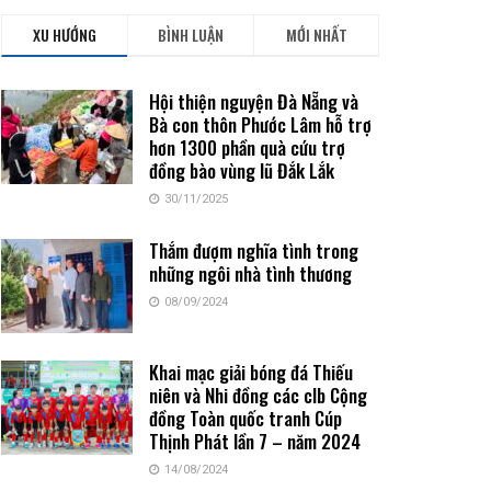
XU HƯỚNG
BÌNH LUẬN
MỚI NHẤT
Hội thiện nguyện Đà Nẵng và
Bà con thôn Phước Lâm hỗ trợ
hơn 1300 phần quà cứu trợ
đồng bào vùng lũ Đắk Lắk
30/11/2025
Thắm đượm nghĩa tình trong
những ngôi nhà tình thương
08/09/2024
Khai mạc giải bóng đá Thiếu
niên và Nhi đồng các clb Cộng
đồng Toàn quốc tranh Cúp
Thịnh Phát lần 7 – năm 2024
14/08/2024