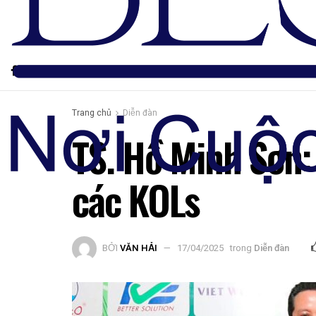
Trang chủ
Diễn đàn
TS. Hồ Minh Sơn: 
các KOLs
BỞI
VĂN HẢI
17/04/2025
trong
Diễn đàn