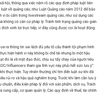
ã hội, thông qua việc nắm rõ các quy định pháp luật liên
áp luật về quảng cáo, như Luật Quảng cáo năm 2012 để bảo
ành vi bị cấm trong livestream quảng cáo, như sử dụng các
 mà không có căn cứ pháp lý. Tránh tình trạng quảng cáo gián
đích sinh lợi trực tiếp, vì đây cũng được coi là hoạt động
a ra thông tin sai lệch đủ yếu tố cấu thành tội phạm hình
thực hiện hành vi này không bị chế tài nhưng bị một hậu
ạt đó là về mặt đạo đức, chịu sự tẩy chay của người tiêu
OC/Influencers tham gia lĩnh vực này phải hết sức lưu ý”.
khi thực hiện. Tuy nhiên thường chỉ tìm đến luật sư khi đã
iều rủi ro và hậu quả nghiêm trọng. Trước khi làm cần lưu ý
u chuẩn, điều kiện pháp lý đối với sản phẩm, dịch vụ; Trách
à cung cấp, cơ quan quản lý; Các quy định về thuế, tài chính