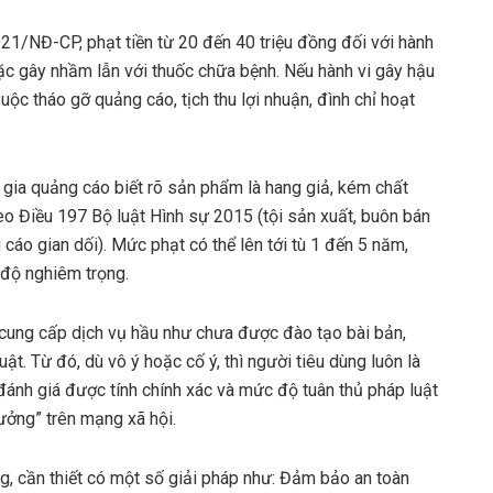
21/NĐ-CP, phạt tiền từ 20 đến 40 triệu đồng đối với hành
c gây nhầm lẫn với thuốc chữa bệnh. Nếu hành vi gây hậu
ộc tháo gỡ quảng cáo, tịch thu lợi nhuận, đình chỉ hoạt
 gia quảng cáo biết rõ sản phẩm là hang giả, kém chất
heo Điều 197 Bộ luật Hình sự 2015 (tội sản xuất, buôn bán
cáo gian dối). Mức phạt có thể lên tới tù 1 đến 5 năm,
 độ nghiêm trọng.
cung cấp dịch vụ hầu như chưa được đào tạo bài bản,
t. Từ đó, dù vô ý hoặc cố ý, thì người tiêu dùng luôn là
đánh giá được tính chính xác và mức độ tuân thủ pháp luật
ưởng” trên mạng xã hội.
g, cần thiết có một số giải pháp như: Đảm bảo an toàn