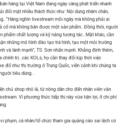
bán hàng tại Việt Nam đang ngày càng phát triển nhanh
i đối mặt nhiều thách thức như: Nội dung nhàm chán,
ường…”Hàng nghìn livestream mỗi ngày mà không phải ai
 cả cổ mà không bán được một sản phẩm…Đồng thời, người
sản phẩm chất lượng và kỹ năng tương tác…Mặt khác, cần
hặn những mô hình đào tạo trá hình, tạo một môi trường
inh và lành mạnh”, TS. Sơn nhấn mạnh. Khẳng định thêm,
a chính trị…các KOLs, họ cần thay đổi kịp thời việc
xe đổ như thị trường ở Trung Quốc, viễn cảnh khi chúng ta
a người tiêu dùng…
í đến chủ shop nhỏ lẻ, từ nông dân cho đến nhân viên văn
ream. Vì phương thức tiếp thị này vừa tiện lợi, ít chi phí
ùng.
vi phạm, cá nhân/tổ chức tham gia quảng cáo sai lệch có