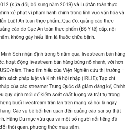
012 (sửa đổi, bổ sung năm 2018) và LuậtAn toàn thực
h xử phạt vi phạm hành chính trong lĩnh vực văn hóa và
ẫn Luật An toàn thực phẩm…Qua đó, quảng cáo thực
uảng cáo do Cục An toàn thực phẩm (Bộ Y tế) cấp, nội
hẩm, không gây hiểu lầm là thuốc chữa bệnh.
ồ Minh Sơn nhận định trong 5 năm qua, livestream bán hàng
uốc, hoạt động livestream bán hàng bùng nổ nhanh, với hơn
ỷ USD/năm. Theo tìm hiểu của Viện Nghiên cứu thị trường –
nh sách pháp luật và Kinh tế hội nhập (IRLIE); Tạp chí
 nhập của các streamer Trung Quốc đã giảm đáng kể, Chính
ều quy định mới để kiểm soát chất lượng và trật tự trong
những buổi livestream tràn lan trên mạng xã hội là ngày
hàng. Các vụ bê bối liên quan đến quảng cáo sai sự thật
inh, Hằng Du mục vừa qua và một số người nổi tiếng đã
y đổi thói quen, phương thức mua sắm.