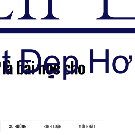
Đăng nhập
 là bài học cho
XU HƯỚNG
BÌNH LUẬN
MỚI NHẤT