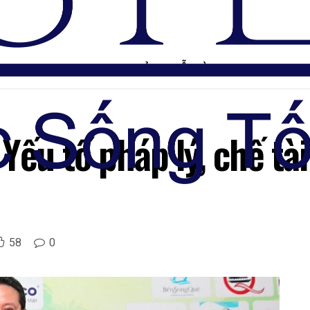
TRANG CHỦ
DIỄN ĐÀN
Yếu tố pháp lý, chế tài
58
0