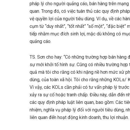
pháp lý cho người quảng cáo, bán hàng trên mạng x
quan. Trong đó, có việc tuân thủ các quy định ph
vệ quyền lợi của người tiêu dùng. Ví dụ, về các h
cụm từ “duy nhất”, “tốt nhất” “số một”, “đặc biệt”
tiếp nhằm mục đích sinh lợi, mặc dù không có mục 
quảng cáo.
TS. Sơn cho hay: “Có những trường hợp bán hàng đư
sự mới khởi tố hình sự. Cũng có nhiều trường hợp 
quả mà tôi cho rằng có khi nặng nề hơn mức xử ph
dùng, của toàn xã hội. Tôi cho rằng những KOLs/ K
Vì vậy, các KOLs cần phải có tư vấn pháp lý trước 
xảy ra sự cố hoặc tranh chấp. Điều này, dẫn đến nh
các quy định pháp luật liên quan, bao gồm: Các tiê
nhiệm, nghĩa vụ pháp lý đối với người tiêu dùng, nh
liên quan đến hoạt động kinh doanh, thu lợi nhuận.