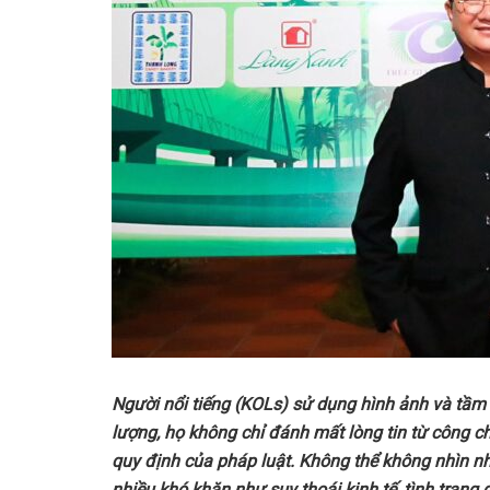
Người nổi tiếng
(KOLs)
sử dụng hình ảnh và tầm
lượng, họ không chỉ đánh mất lòng tin từ công c
quy định của pháp luật.
Không
thể không nhìn nh
nhiều khó khăn như suy thoái kinh tế, tình trạng