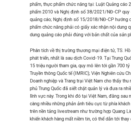
phẩm, thực phẩm chức năng tại: Luật Quảng cáo 2
phẩm 2010 và Nghị định số 38/2021/NĐ-CP quy địn
quảng cáo; Nghị định số 15/2018/NĐ-CP hướng d
phẩm chức năng phải có giấy xác nhận nội dung q
dung quảng cáo phải đúng với bản chất của sản p
Phân tích về thị trường thương mại điện tử, TS. H
phát triển, nhất là sau dịch Covid-19. Tại Trung Q
15 triệu người tham gia, quy mô lên tới gần 700 t
Truyền thông Quốc tế (IMRIC); Viện Nghiên cứu Chí
Doanh nghiệp và Trang trại Việt Nam cho thấy thu
phủ Trung Quốc đã siết chặt quản lý và đưa ra nhi
lĩnh vực này. Trong khi đó tại Việt Nam, đằng sau 
càng nhiều những phản ảnh tiêu cực từ phía khách 
trên nền tảng livestream như trường hợp Quang L
khiến khách hàng mất niềm tin, có thể dẫn tới tha