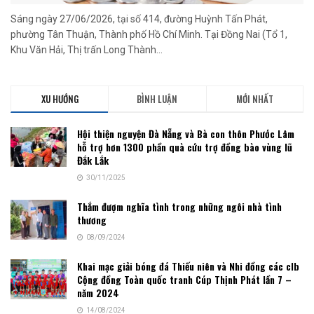
Sáng ngày 27/06/2026, tại số 414, đường Huỳnh Tấn Phát,
phường Tân Thuận, Thành phố Hồ Chí Minh. Tại Đồng Nai (Tổ 1,
Khu Văn Hải, Thị trấn Long Thành...
XU HƯỚNG
BÌNH LUẬN
MỚI NHẤT
Hội thiện nguyện Đà Nẵng và Bà con thôn Phước Lâm
hỗ trợ hơn 1300 phần quà cứu trợ đồng bào vùng lũ
Đắk Lắk
30/11/2025
Thắm đượm nghĩa tình trong những ngôi nhà tình
thương
08/09/2024
Khai mạc giải bóng đá Thiếu niên và Nhi đồng các clb
Cộng đồng Toàn quốc tranh Cúp Thịnh Phát lần 7 –
năm 2024
14/08/2024