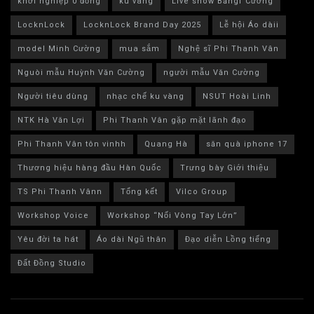
khởi nghiệp 0 đồng
ku vàng
Live show Băngf Cường
LocknLock
LocknLock Brand Day 2025
Lễ hội Áo dàii
model Minh Cường
mua sắm
Nghệ sĩ Phi Thanh Vân
Nguòi mẫu Huỳnh Văn Cường
người mẫu Văn Cường
Người tiêu dùng
nhạc chế ku vàng
NSUT Hoài Linh
NTK Hà Văn Lợi
Phi Thanh Vân gặp mặt lãnh đạo
Phi Thanh Vân tôn vinhh
Quang Hà
săn quà iphone 17
Thương hiệu hàng đầu Hàn Quốc
Trưng bày Giới thiệu
TS Phi Thanh Vânn
Tổng kết
Vilco Group
Workshop Voice
Workshop “Nối Vòng Tay Lớn”
Yêu đời ta hát
Áo dài Ngũ thân
Đạo diễn Lồng tiếng
Đất Đồng Studio