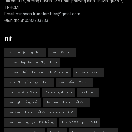
Địa chỉ: 414, đường Huỳnh Tấn Phát, phường Bình Thuận, quận 7,
TP.HCM
Email:
minhson.trungtamttlcc@gmail.com
Điện thoại:
0582703333
THẺ
bà con Quảng Nam
Bằng Cường
Bộ sưu tập Áo dài Ngũ thân
Bộ sản phẩm LocknLock Maestro
ca sĩ ku vàng
ca sĩ Nguyễn Ngọc Lam
cộng đồng Voice
cứu trợ Phs Yên
Da cam/dioxin
featured
Hội nghị tổng kết
Hội nạn nhân chất độc
Hội Nạn nhân chất độc da cam HCM
Hội thiện nguyện Đà Nẵng
Hội VAVA Tp.HCMM